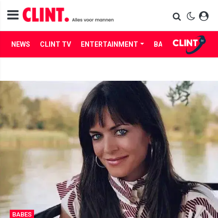
NEWS
CLINT TV
ENTERTAINMENT
BABES
LIFE
BABES