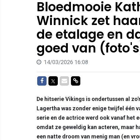
Bloedmooie Kath
Winnick zet haar
de etalage en da
goed van (foto's
14/03/2026 16:08
Delen op Facebook
Delen op Twitter
Delen via Mail
Delen via link
De hitserie Vikings is ondertussen al zo
Lagertha was zonder enige twijfel één v
serie en de actrice werd ook vanaf het 
omdat ze geweldig kan acteren, maar ha
een natte droom van menig man (en vro