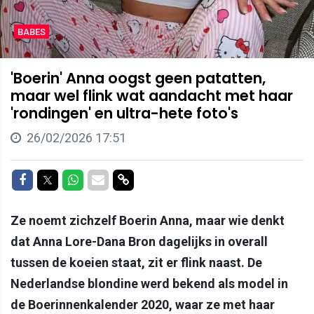
BABES
'Boerin' Anna oogst geen patatten,
maar wel flink wat aandacht met haar
'rondingen' en ultra-hete foto's
26/02/2026 17:51
Delen op Facebook
Delen op Twitter
Delen op Whatsapp
Delen via Mail
Delen via link
Ze noemt zichzelf Boerin Anna, maar wie denkt
dat Anna Lore-Dana Bron dagelijks in overall
tussen de koeien staat, zit er flink naast. De
Nederlandse blondine werd bekend als model in
de Boerinnenkalender 2020, waar ze met haar