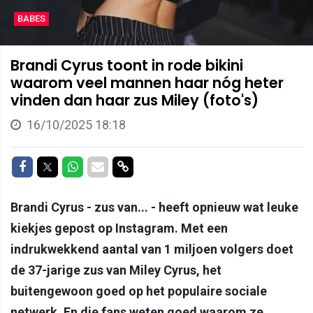
BABES
Brandi Cyrus toont in rode bikini
waarom veel mannen haar nóg heter
vinden dan haar zus Miley (foto's)
16/10/2025 18:18
Delen op Facebook
Delen op Twitter
Delen op Whatsapp
Delen via Mail
Delen via link
Brandi Cyrus - zus van... - heeft opnieuw wat leuke
kiekjes gepost op Instagram. Met een
indrukwekkend aantal van 1 miljoen volgers doet
de 37-jarige zus van Miley Cyrus, het
buitengewoon goed op het populaire sociale
netwerk. En die fans weten goed waarom ze