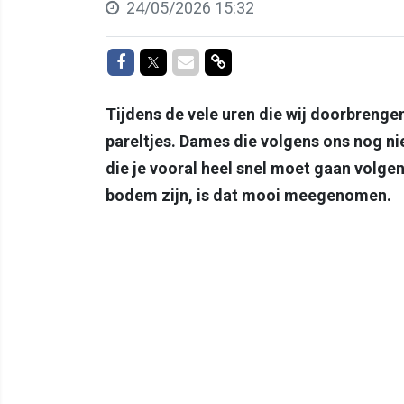
24/05/2026 15:32
Delen op Facebook
Delen op Twitter
Delen via Mail
Delen via link
Tijdens de vele uren die wij doorbreng
pareltjes. Dames die volgens ons nog ni
die je vooral heel snel moet gaan volge
bodem zijn, is dat mooi meegenomen.