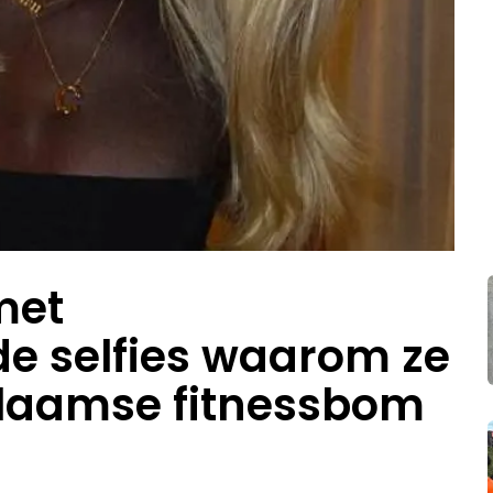
met
 selfies waarom ze
Vlaamse fitnessbom