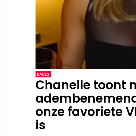
BABES
Chanelle toont 
adembenemende
onze favoriete 
is