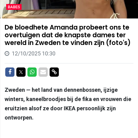
BABES
De bloedhete Amanda probeert ons te
overtuigen dat de knapste dames ter
wereld in Zweden te vinden zijn (foto's)
12/10/2025 10:30
Delen op Facebook
Delen op Twitter
Delen op Whatsapp
Delen via Mail
Delen via link
Zweden — het land van dennenbossen, ijzige
winters, kaneelbroodjes bij de fika en vrouwen die
eruitzien alsof ze door IKEA persoonlijk zijn
ontworpen.