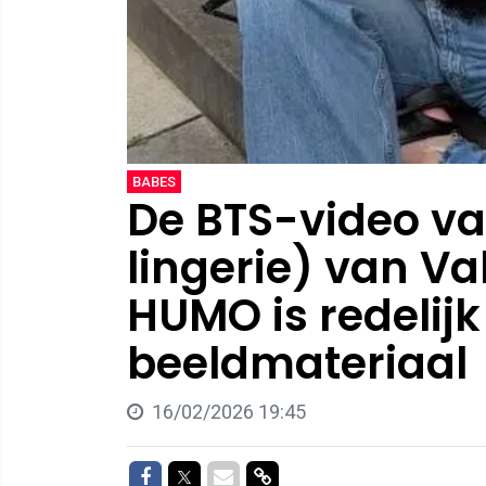
BABES
De BTS-video va
lingerie) van Va
HUMO is redelijk 
beeldmateriaal
16/02/2026 19:45
Delen op Facebook
Delen op Twitter
Delen via Mail
Delen via link