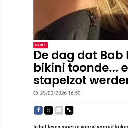
BABES
De dag dat Bab 
bikini toonde... 
stapelzot werden
29/03/2026 16:59
Delen op Facebook
Delen op Twitter
Delen via Mail
Delen via link
In het leven moet je vooral vooruit kijke