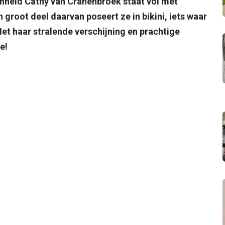
heid Cathy van Cranenbroek staat vol met
n groot deel daarvan poseert ze in bikini, iets waar
Met haar stralende verschijning en prachtige
e!