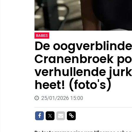
BABES
De oogverblind
Cranenbroek pos
verhullende jurk.
heet! (foto's)
25/01/2026 15:00
Delen op Facebook
Delen op Twitter
Delen via Mail
Delen via link