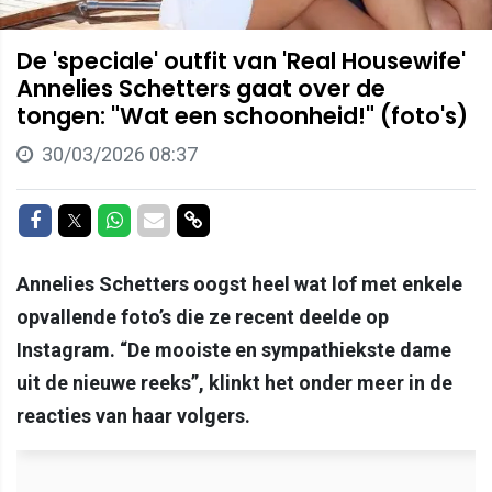
De 'speciale' outfit van 'Real Housewife'
Annelies Schetters gaat over de
tongen: "Wat een schoonheid!" (foto's)
30/03/2026 08:37
Delen op Facebook
Delen op Twitter
Delen op Whatsapp
Delen via Mail
Delen via link
Annelies Schetters oogst heel wat lof met enkele
opvallende foto’s die ze recent deelde op
Instagram. “De mooiste en sympathiekste dame
uit de nieuwe reeks”, klinkt het onder meer in de
reacties van haar volgers.