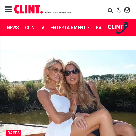
NEWS
CLINT TV
ENTERTAINMENT
BABES
LIFE
BABES