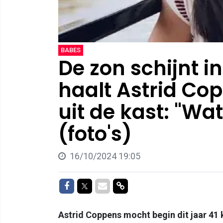
BABES
De zon schijnt i
haalt Astrid C
uit de kast: "W
(foto's)
16/10/2024 19:05
Delen op Facebook
Delen op Twitter
Delen via Mail
Delen via link
Astrid Coppens mocht begin dit jaar 41 k