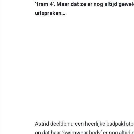
‘tram 4’. Maar dat ze er nog altijd gewe
uitspreken…
Astrid deelde nu een heerlijke badpakfoto 
op dat haar ‘swimwear body’ er nog altij