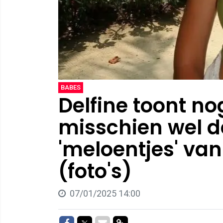
BABES
Delfine toont no
misschien wel d
'meloentjes' va
(foto's)
07/01/2025 14:00
Delen op Facebook
Delen op Twitter
Delen via Mail
Delen via link