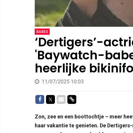
BABES
‘Dertigers’-actr
'Baywatch-babe
heerlijke bikinifo
11/07/2025 10:03
Delen op Facebook
Delen op Twitter
Delen via Mail
Delen via link
Zon, zee en een boottochtje – meer heef
haar vakantie te genieten. De Dertigers