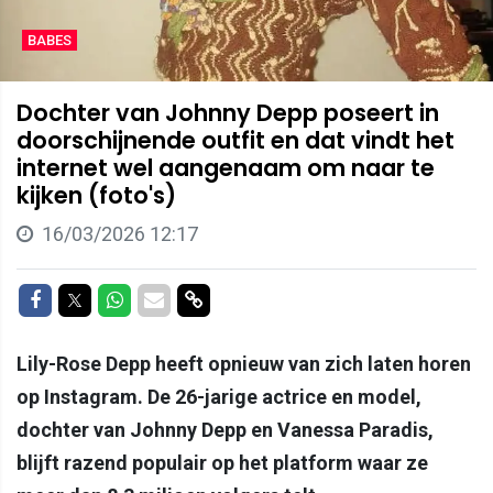
BABES
Dochter van Johnny Depp poseert in
doorschijnende outfit en dat vindt het
internet wel aangenaam om naar te
kijken (foto's)
16/03/2026 12:17
Delen op Facebook
Delen op Twitter
Delen op Whatsapp
Delen via Mail
Delen via link
Lily-Rose Depp heeft opnieuw van zich laten horen
op Instagram. De 26-jarige actrice en model,
dochter van Johnny Depp en Vanessa Paradis,
blijft razend populair op het platform waar ze