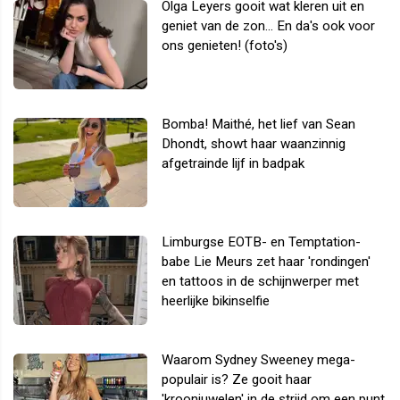
Olga Leyers gooit wat kleren uit en
geniet van de zon... En da's ook voor
ons genieten! (foto's)
Bomba! Maithé, het lief van Sean
Dhondt, showt haar waanzinnig
afgetrainde lijf in badpak
Limburgse EOTB- en Temptation-
babe Lie Meurs zet haar 'rondingen'
en tattoos in de schijnwerper met
heerlijke bikinselfie
Waarom Sydney Sweeney mega-
populair is? Ze gooit haar
'kroonjuwelen' in de strijd om een punt