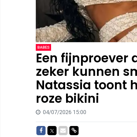
BABES
Een fijnproever 
zeker kunnen sm
Natassia toont 
roze bikini
04/07/2026 15:00
Delen op Facebook
Delen op Twitter
Delen via Mail
Delen via link