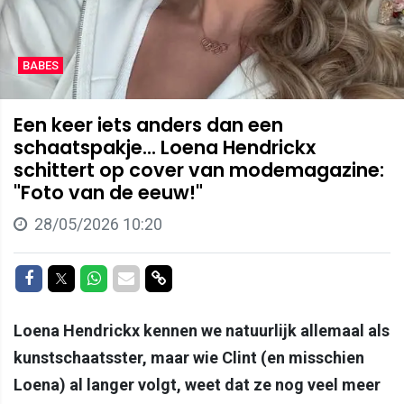
BABES
Een keer iets anders dan een
schaatspakje... Loena Hendrickx
schittert op cover van modemagazine:
"Foto van de eeuw!"
28/05/2026 10:20
Delen op Facebook
Delen op Twitter
Delen op Whatsapp
Delen via Mail
Delen via link
Loena Hendrickx kennen we natuurlijk allemaal als
kunstschaatsster, maar wie Clint (en misschien
Loena) al langer volgt, weet dat ze nog veel meer