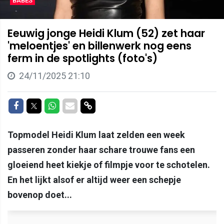
BABES
Eeuwig jonge Heidi Klum (52) zet haar
'meloentjes' en billenwerk nog eens
ferm in de spotlights (foto's)
24/11/2025 21:10
Delen op Facebook
Delen op Twitter
Delen op Whatsapp
Delen via Mail
Delen via link
Topmodel Heidi Klum laat zelden een week
passeren zonder haar schare trouwe fans een
gloeiend heet kiekje of filmpje voor te schotelen.
En het lijkt alsof er altijd weer een schepje
bovenop doet...