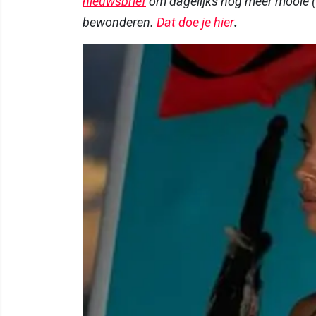
nieuwsbrief
om dagelijks nog meer mooie (
bewonderen.
Dat doe je hier
.