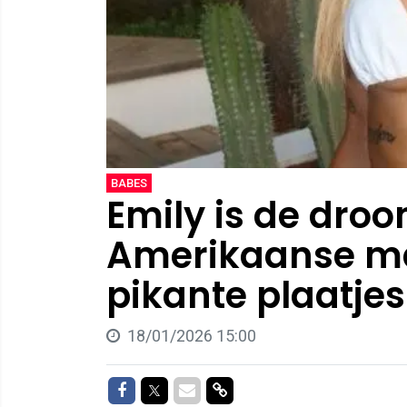
BABES
Emily is de dro
Amerikaanse ma
pikante plaatje
18/01/2026 15:00
Delen op Facebook
Delen op Twitter
Delen via Mail
Delen via link