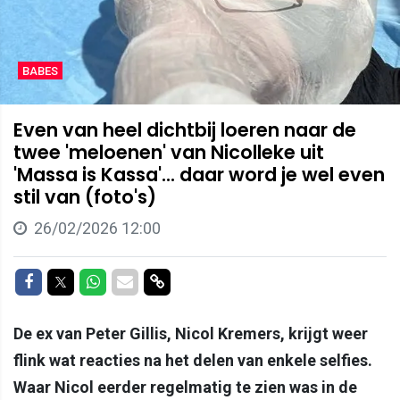
BABES
Even van heel dichtbij loeren naar de
twee 'meloenen' van Nicolleke uit
'Massa is Kassa'... daar word je wel even
stil van (foto's)
26/02/2026 12:00
Delen op Facebook
Delen op Twitter
Delen op Whatsapp
Delen via Mail
Delen via link
De ex van Peter Gillis, Nicol Kremers, krijgt weer
flink wat reacties na het delen van enkele selfies.
Waar Nicol eerder regelmatig te zien was in de