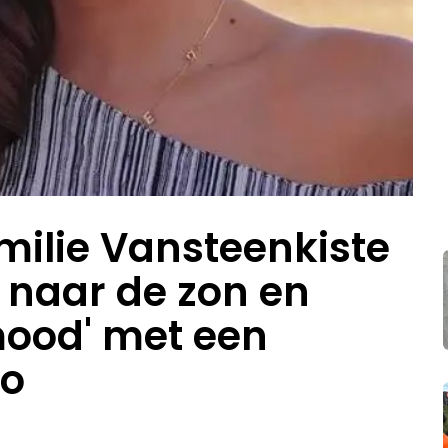
milie Vansteenkiste
 naar de zon en
mood' met een
to