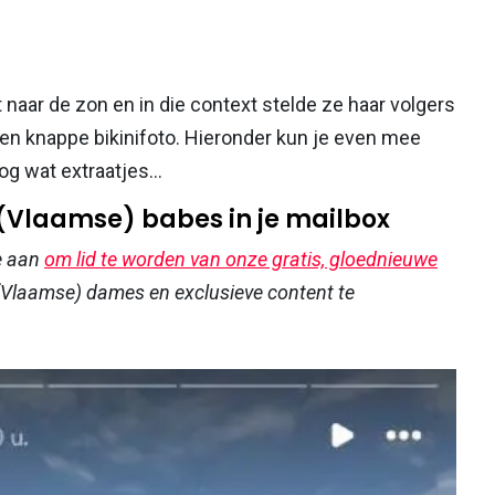
t naar de zon en in die context stelde ze haar volgers
 een knappe bikinifoto. Hieronder kun je even mee
og wat extraatjes...
 (Vlaamse) babes in je mailbox
e aan
om lid te worden van onze gratis, gloednieuwe
Vlaamse) dames en exclusieve content te