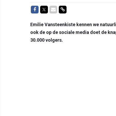
Delen op Facebook
Delen op Twitter
Delen via Mail
Delen via link
Emilie Vansteenkiste kennen we natuurli
ook de op de sociale media doet de kna
30.000 volgers.