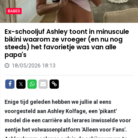
BABES
Ex-schooljuf Ashley toont in minuscule
bikini waarom ze vroeger (en nu nog
steeds) het favorietje was van alle
papa's
18/05/2026 18:13
Delen op Facebook
Delen op Twitter
Delen op Whatsapp
Delen via Mail
Delen via link
Enige tijd geleden hebben we jullie al eens
voorgesteld aan Ashley Kolfage, een 'pikant'
model die een carrière als lerares inwisselde voor
eentje het volwassenplatform 'Alleen voor Fans'.