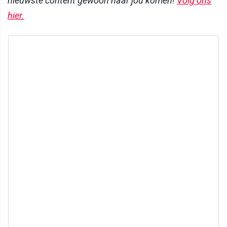
nieuwste content gewoon naar jou komen!
Volg ons
hier.