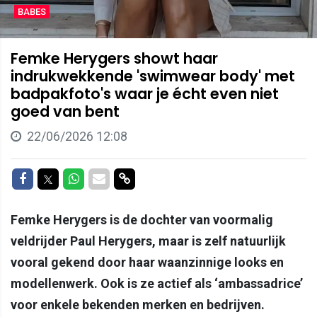
BABES
Femke Herygers showt haar
indrukwekkende 'swimwear body' met
badpakfoto's waar je écht even niet
goed van bent
22/06/2026 12:08
Delen op Facebook
Delen op Twitter
Delen op Whatsapp
Delen via Mail
Delen via link
Femke Herygers is de dochter van voormalig
veldrijder Paul Herygers, maar is zelf natuurlijk
vooral gekend door haar waanzinnige looks en
modellenwerk. Ook is ze actief als ‘ambassadrice’
voor enkele bekenden merken en bedrijven.