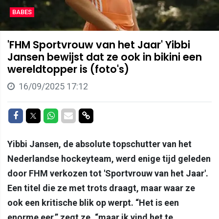
BABES
'FHM Sportvrouw van het Jaar' Yibbi
Jansen bewijst dat ze ook in bikini een
wereldtopper is (foto's)
16/09/2025 17:12
Delen op Facebook
Delen op Twitter
Delen op Whatsapp
Delen via Mail
Delen via link
Yibbi Jansen, de absolute topschutter van het
Nederlandse hockeyteam, werd enige tijd geleden
door FHM verkozen tot 'Sportvrouw van het Jaar'.
Een titel die ze met trots draagt, maar waar ze
ook een kritische blik op werpt. “Het is een
enorme eer,” zegt ze, “maar ik vind het te