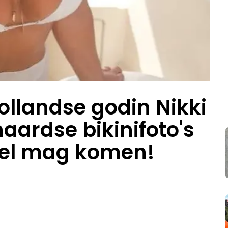
llandse godin Nikki
aardse bikinifoto's
nel mag komen!