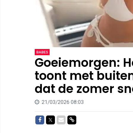
BABES
Goeiemorgen: Ho
toont met buiten
dat de zomer s
21/03/2026 08:03
Delen op Facebook
Delen op Twitter
Delen via Mail
Delen via link