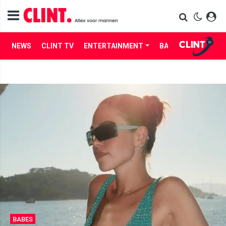
NEWS
CLINT TV
ENTERTAINMENT
BABES
LIFE
BABES