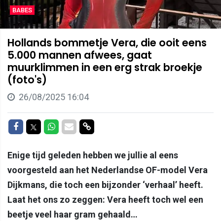
BABES
Hollands bommetje Vera, die ooit eens
5.000 mannen afwees, gaat
muurklimmen in een erg strak broekje
(foto's)
26/08/2025 16:04
Delen op Facebook
Delen op Twitter
Delen op Whatsapp
Delen via Mail
Delen via link
Enige tijd geleden hebben we jullie al eens
voorgesteld aan het Nederlandse OF-model Vera
Dijkmans, die toch een bijzonder ‘verhaal’ heeft.
Laat het ons zo zeggen: Vera heeft toch wel een
beetje veel haar gram gehaald…