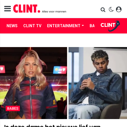
NEWS
CLINT TV
ENTERTAINMENT
BABES
LIFE
BABES