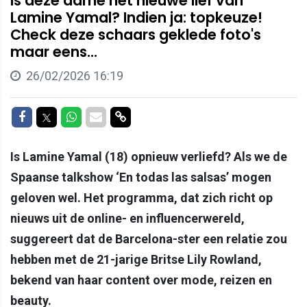
Is deze dame het nieuwe lief van
Lamine Yamal? Indien ja: topkeuze!
Check deze schaars geklede foto's
maar eens...
26/02/2026 16:19
Delen op Facebook
Delen op Twitter
Delen op Whatsapp
Delen via Mail
Delen via link
Is Lamine Yamal (18) opnieuw verliefd? Als we de
Spaanse talkshow ‘En todas las salsas’ mogen
geloven wel. Het programma, dat zich richt op
nieuws uit de online- en influencerwereld,
suggereert dat de Barcelona-ster een relatie zou
hebben met de 21-jarige Britse Lily Rowland,
bekend van haar content over mode, reizen en
beauty.