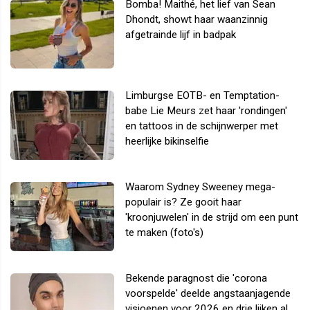
Bomba! Maithé, het lief van Sean
Dhondt, showt haar waanzinnig
afgetrainde lijf in badpak
Limburgse EOTB- en Temptation-
babe Lie Meurs zet haar 'rondingen'
en tattoos in de schijnwerper met
heerlijke bikinselfie
Waarom Sydney Sweeney mega-
populair is? Ze gooit haar
'kroonjuwelen' in de strijd om een punt
te maken (foto's)
Bekende paragnost die 'corona
voorspelde' deelde angstaanjagende
visioenen voor 2026 en drie lijken al