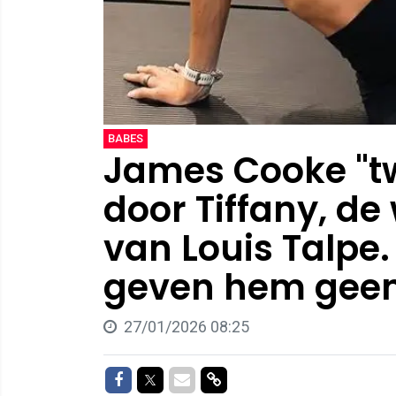
BABES
James Cooke "twi
door Tiffany, d
van Louis Talpe. 
geven hem geen 
27/01/2026 08:25
Delen op Facebook
Delen op Twitter
Delen via Mail
Delen via link