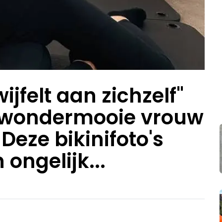
jfelt aan zichzelf"
e wondermooie vrouw
Deze bikinifoto's
ongelijk...