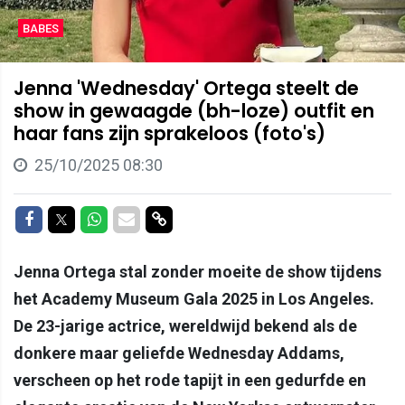
BABES
Jenna 'Wednesday' Ortega steelt de
show in gewaagde (bh-loze) outfit en
haar fans zijn sprakeloos (foto's)
25/10/2025 08:30
Delen op Facebook
Delen op Twitter
Delen op Whatsapp
Delen via Mail
Delen via link
Jenna Ortega stal zonder moeite de show tijdens
het Academy Museum Gala 2025 in Los Angeles.
De 23-jarige actrice, wereldwijd bekend als de
donkere maar geliefde Wednesday Addams,
verscheen op het rode tapijt in een gedurfde en