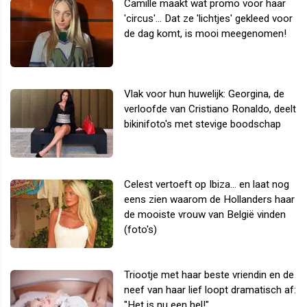
Camille maakt wat promo voor haar
'circus'... Dat ze 'lichtjes' gekleed voor
de dag komt, is mooi meegenomen!
Vlak voor hun huwelijk: Georgina, de
verloofde van Cristiano Ronaldo, deelt
bikinifoto's met stevige boodschap
Celest vertoeft op Ibiza... en laat nog
eens zien waarom de Hollanders haar
de mooiste vrouw van België vinden
(foto's)
Triootje met haar beste vriendin en de
neef van haar lief loopt dramatisch af:
"Het is nu een hel!"