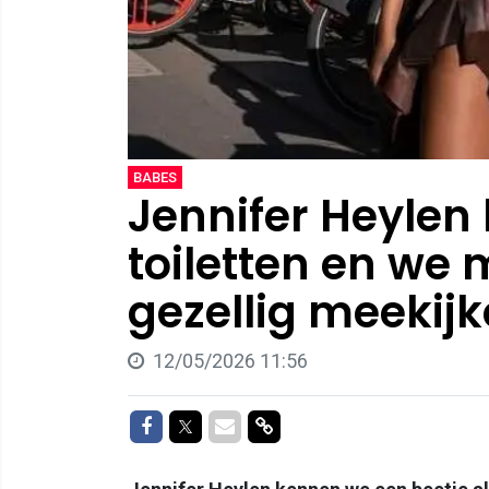
BABES
Jennifer Heylen k
toiletten en w
gezellig meekijk
12/05/2026 11:56
Delen op Facebook
Delen op Twitter
Delen via Mail
Delen via link