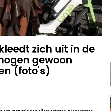
leedt zich uit in de
e mogen gewoon
en (foto's)