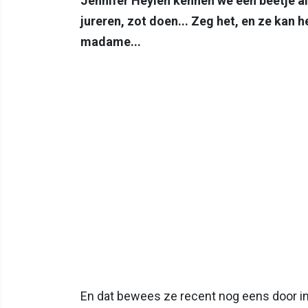
Jennifer Heylen kennen we een beetje al
jureren, zot doen... Zeg het, en ze kan 
madame...
En dat bewees ze recent nog eens door in