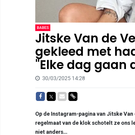
BABES
Jitske Van de V
gekleed met haar
"Elke dag gaan a
30/03/2025 14:28
Delen op Facebook
Delen op Twitter
Delen via Mail
Delen via link
Op de Instagram-pagina van Jitske Van de
regelmaat van de klok schotelt ze ons le
niet anders…