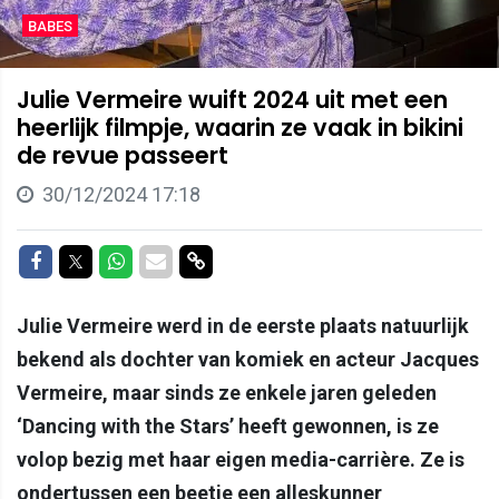
BABES
Julie Vermeire wuift 2024 uit met een
heerlijk filmpje, waarin ze vaak in bikini
de revue passeert
30/12/2024 17:18
Delen op Facebook
Delen op Twitter
Delen op Whatsapp
Delen via Mail
Delen via link
Julie Vermeire werd in de eerste plaats natuurlijk
bekend als dochter van komiek en acteur Jacques
Vermeire, maar sinds ze enkele jaren geleden
‘Dancing with the Stars’ heeft gewonnen, is ze
volop bezig met haar eigen media-carrière. Ze is
ondertussen een beetje een alleskunner