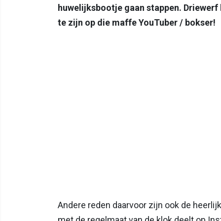
huwelijksbootje gaan stappen. Driewerf
te zijn op die maffe YouTuber / bokser!
Andere reden daarvoor zijn ook de heerli
met de regelmaat van de klok deelt op Ins