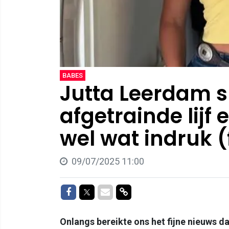
BABES
Jutta Leerdam 
afgetrainde lijf
wel wat indruk (
09/07/2025 11:00
Delen op Facebook
Delen op Twitter
Delen via Mail
Delen via link
Onlangs bereikte ons het fijne nieuws d