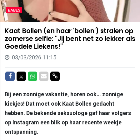
BABES
Kaat Bollen (en haar 'bollen') stralen op
zomerse selfie: "Jij bent net zo lekker als
Goedele Liekens!"
03/03/2026 11:15
Delen op Facebook
Delen op Twitter
Delen op Whatsapp
Delen via Mail
Delen via link
Bij een zonnige vakantie, horen ook… zonnige
kiekjes! Dat moet ook Kaat Bollen gedacht
hebben. De bekende seksuologe gaf haar volgers
op Instagram een blik op haar recente weekje
ontspanning.