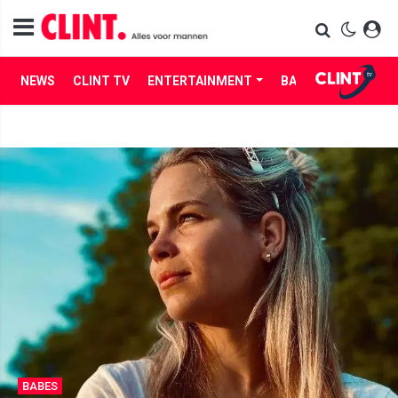
NEWS
CLINT TV
ENTERTAINMENT
BABES
LIFE
BABES