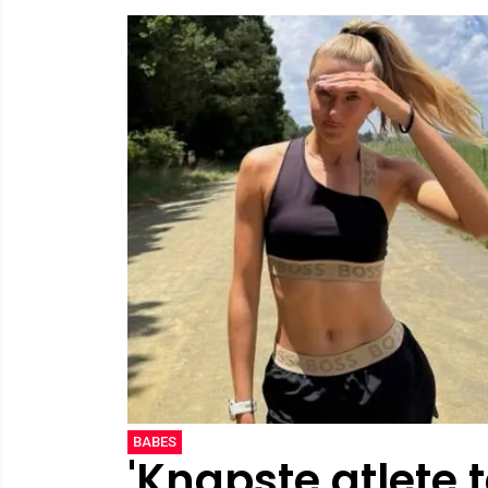
BABES
'Knapste atlete t