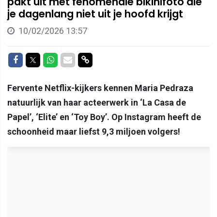
pakt uit met fenomenale bikinifoto die
je dagenlang niet uit je hoofd krijgt
10/02/2026 13:57
Delen op Facebook
Delen op Twitter
Delen op Whatsapp
Delen via Mail
Delen via link
Fervente Netflix-kijkers kennen Maria Pedraza
natuurlijk van haar acteerwerk in ‘La Casa de
Papel’, ‘Elite’ en ‘Toy Boy’. Op Instagram heeft de
schoonheid maar liefst 9,3 miljoen volgers!