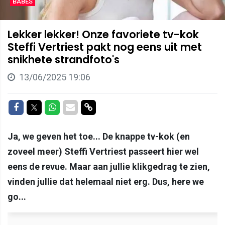
BABES
Lekker lekker! Onze favoriete tv-kok
Steffi Vertriest pakt nog eens uit met
snikhete strandfoto's
13/06/2025 19:06
Delen op Facebook
Delen op Twitter
Delen op Whatsapp
Delen via Mail
Delen via link
Ja, we geven het toe... De knappe tv-kok (en
zoveel meer) Steffi Vertriest passeert hier wel
eens de revue. Maar aan jullie klikgedrag te zien,
vinden jullie dat helemaal niet erg. Dus, here we
go...