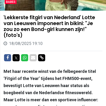
BABES
'Lekkerste fitgirl van Nederland' Lotte
van Leeuwen imponeert in bikini: "Je
zou zo een Bond-girl kunnen zijn!"
(foto's)
18/08/2025 19:10
Delen op Facebook
Delen op Twitter
Delen op Whatsapp
Delen via Mail
Delen via link
Met haar recente winst van de felbegeerde titel
‘Fitgirl of the Year’ tijdens het FHM500-event,
bevestigt Lotte van Leeuwen haar status als
boegbeeld van de Nederlandse fitnesswereld.
Maar Lotte is meer dan een sportieve influencer: