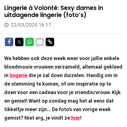
Lingerie à Volonté: Sexy dames in
uitdagende lingerie (foto’s)
22/03/2020 16:17
Delen op Facebook
Delen op Twitter
Delen op Whatsapp
Delen via Mail
Delen via link
We hebben ook deze week weer voor jullie enkele
bloedmooie vrouwen verzameld, allemaal gekleed
in
lingerie
die je zal doen duizelen. Handig om in
de stemming te komen, of om inspiratie op te
doen voor een cadeau voor je vriendin/vrouw. Kijk
en geniet! Want op zondag mag het al eens dat
tikkeltje meer zijn… De foto’s van vorige week
gemist? Niet erg, je vindt ze
hier
!