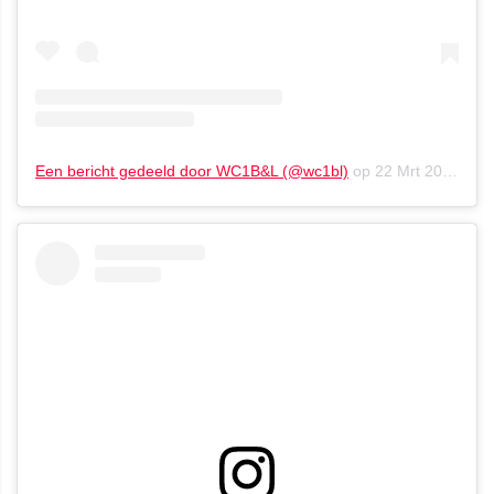
Een bericht gedeeld door WC1B&L (@wc1bl)
op
22 Mrt 2020 om 7:40 (PDT)