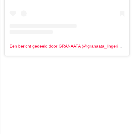
Een bericht gedeeld door GRANAATA (@granaata_lingerie)
op
22