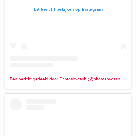
Dit bericht bekijken op Instagram
Een bericht gedeeld door Photosbycash (@photosbycash1)
op
22