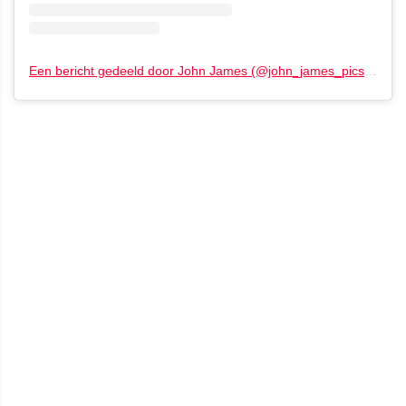
Een bericht gedeeld door John James (@john_james_pics)
op
22