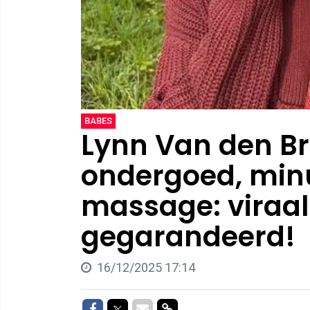
BABES
Lynn Van den Br
ondergoed, minu
massage: viraal
gegarandeerd!
16/12/2025 17:14
Delen op Facebook
Delen op Twitter
Delen via Mail
Delen via link