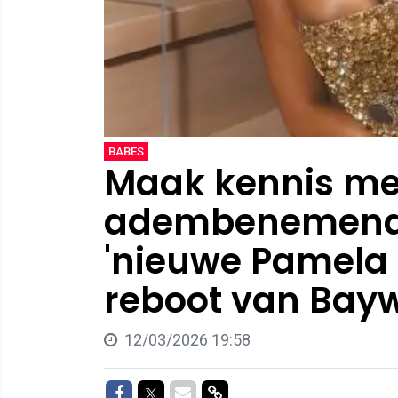
BABES
Maak kennis me
adembenemende
'nieuwe Pamela 
reboot van Bayw
12/03/2026 19:58
Delen op Facebook
Delen op Twitter
Delen via Mail
Delen via link