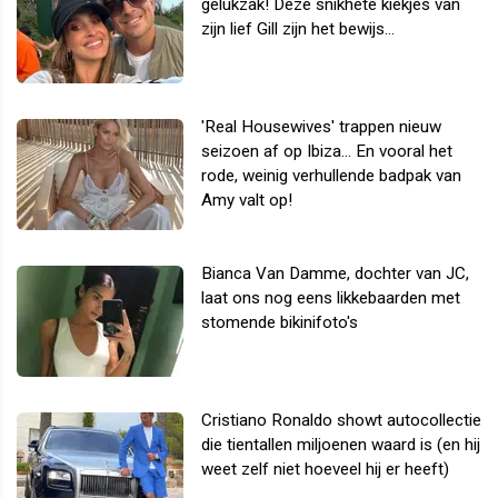
gelukzak! Deze snikhete kiekjes van
zijn lief Gill zijn het bewijs...
'Real Housewives' trappen nieuw
seizoen af op Ibiza... En vooral het
rode, weinig verhullende badpak van
Amy valt op!
Bianca Van Damme, dochter van JC,
laat ons nog eens likkebaarden met
stomende bikinifoto's
Cristiano Ronaldo showt autocollectie
die tientallen miljoenen waard is (en hij
weet zelf niet hoeveel hij er heeft)