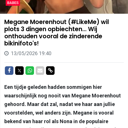
BABES
Megane Moerenhout (#LikeMe) wil
plots 3 dingen opbiechten... Wij
onthouden vooral de zinderende
bikinifoto's!
13/05/2026 19:40
Delen op Facebook
Delen op Twitter
Delen op Whatsapp
Delen via Mail
Delen via link
Een tijdje geleden hadden sommigen hier
waarschijnlijk nog nooit van Megane Moerenhout
gehoord. Maar dat zal, nadat we haar aan jullie
voorstelden, wel anders zijn. Megane is vooral
bekend van haar rol als Nona in de populaire