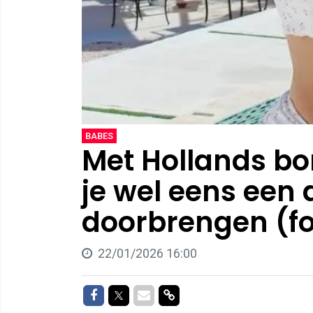
BABES
Met Hollands bo
je wel eens een 
doorbrengen (fo
22/01/2026 16:00
Delen op Facebook
Delen op Twitter
Delen via Mail
Delen via link