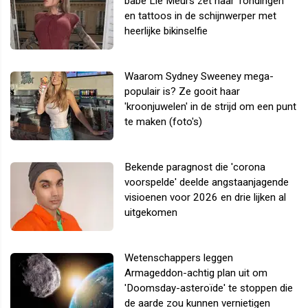
babe Lie Meurs zet haar 'rondingen'
en tattoos in de schijnwerper met
heerlijke bikinselfie
Waarom Sydney Sweeney mega-
populair is? Ze gooit haar
'kroonjuwelen' in de strijd om een punt
te maken (foto's)
Bekende paragnost die 'corona
voorspelde' deelde angstaanjagende
visioenen voor 2026 en drie lijken al
uitgekomen
Wetenschappers leggen
Armageddon-achtig plan uit om
'Doomsday-asteroïde' te stoppen die
de aarde zou kunnen vernietigen