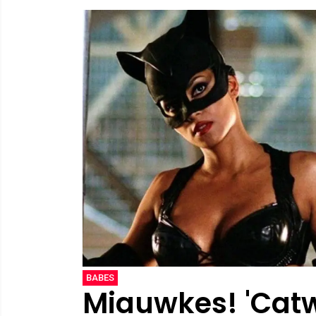
BABES
Miauwkes! 'Catw