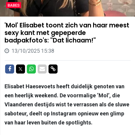
BABES
'Mol' Elisabet toont zich van haar meest
sexy kant met gepeperde
badpakfoto's: "Dat lichaam!"
13/10/2025 15:38
Delen op Facebook
Delen op Twitter
Delen op Whatsapp
Delen via Mail
Delen via link
Elisabet Haesevoets heeft duidelijk genoten van
een heerlijk weekend. De voormalige ‘Mol’, die
Vlaanderen destijds wist te verrassen als de sluwe
saboteur, deelt op Instagram opnieuw een glimp
van haar leven buiten de spotlights.